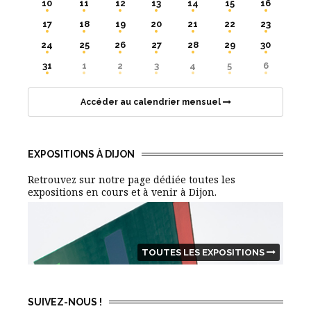
10
11
12
13
14
15
16
17
18
19
20
21
22
23
24
25
26
27
28
29
30
31
1
2
3
4
5
6
Accéder au calendrier mensuel
EXPOSITIONS À DIJON
Retrouvez sur notre page dédiée toutes les
expositions en cours et à venir à Dijon.
TOUTES LES EXPOSITIONS
SUIVEZ-NOUS !