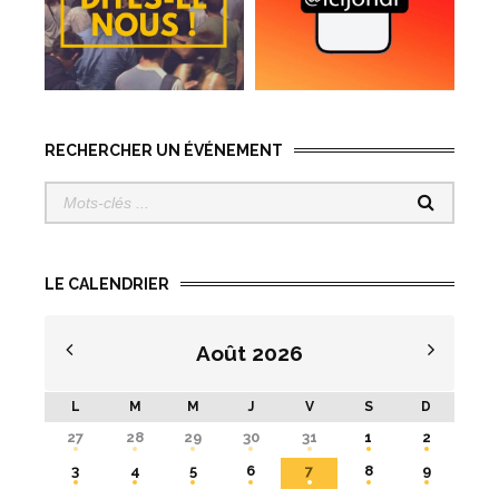
RECHERCHER UN ÉVÉNEMENT
LE CALENDRIER
Août
2026
L
M
M
J
V
S
D
27
28
29
30
31
1
2
3
4
5
6
7
8
9