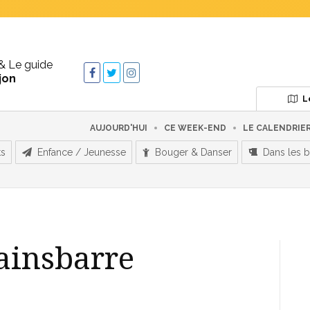
& Le guide
jon
L
AUJOURD'HUI
CE WEEK-END
LE CALENDRIE
ts
Enfance / Jeunesse
Bouger & Danser
Dans les b
ainsbarre