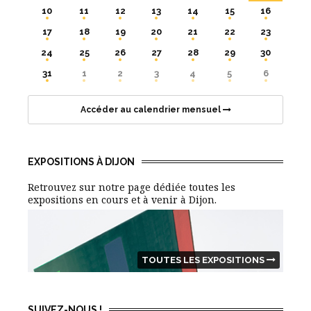
10
11
12
13
14
15
16
17
18
19
20
21
22
23
24
25
26
27
28
29
30
31
1
2
3
4
5
6
Accéder au calendrier mensuel
EXPOSITIONS À DIJON
Retrouvez sur notre page dédiée toutes les
expositions en cours et à venir à Dijon.
TOUTES LES EXPOSITIONS
SUIVEZ-NOUS !