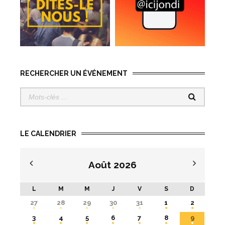
RECHERCHER UN ÉVÉNEMENT
LE CALENDRIER
Août
2026
L
M
M
J
V
S
D
27
28
29
30
31
1
2
3
4
5
6
7
8
9