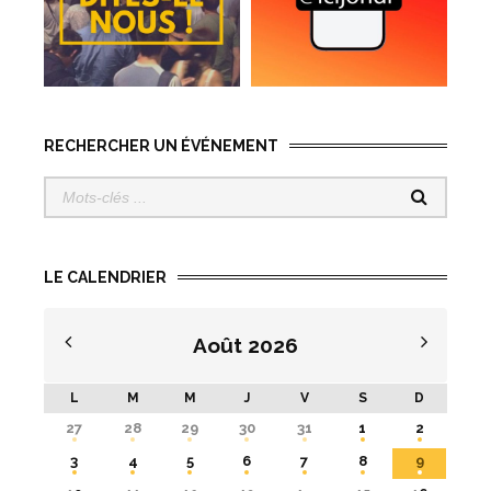
RECHERCHER UN ÉVÉNEMENT
LE CALENDRIER
Août
2026
L
M
M
J
V
S
D
27
28
29
30
31
1
2
3
4
5
6
7
8
9