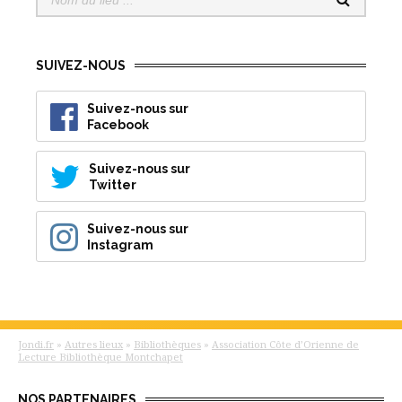
SUIVEZ-NOUS
Suivez-nous sur
Facebook
Suivez-nous sur
Twitter
Suivez-nous sur
Instagram
Jondi.fr
»
Autres lieux
»
Bibliothèques
»
Association Côte d’Orienne de
Lecture Bibliothèque Montchapet
NOS PARTENAIRES