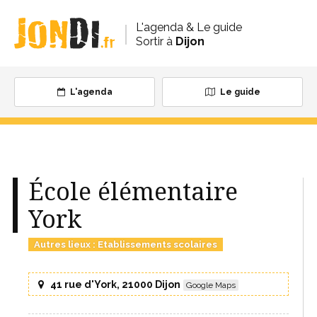
L'agenda & Le guide
Sortir à
Dijon
L'agenda
Le guide
École élémentaire
York
Autres lieux
:
Etablissements scolaires
41 rue d'York, 21000 Dijon
Google Maps