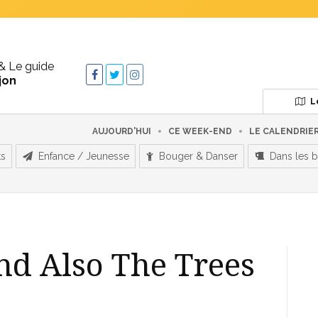
& Le guide
jon
L
AUJOURD'HUI
CE WEEK-END
LE CALENDRIE
ts
Enfance / Jeunesse
Bouger & Danser
Dans les b
nd Also The Trees