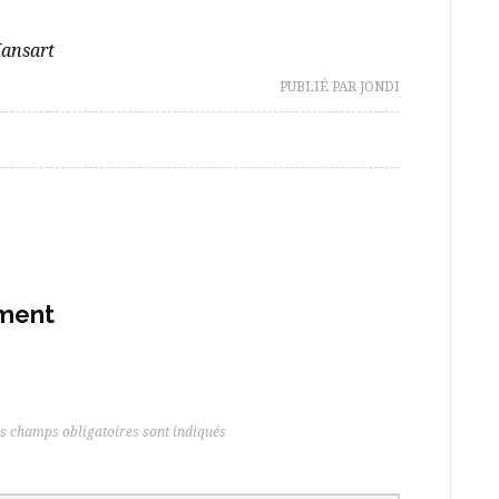
 Mansart
PUBLIÉ PAR JONDI
ement
s champs obligatoires sont indiqués