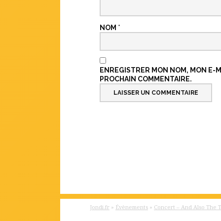
NOM
*
ENREGISTRER MON NOM, MON E-MA
PROCHAIN COMMENTAIRE.
Jondi.fr
»
Évènements
»
Concert – And Also The 