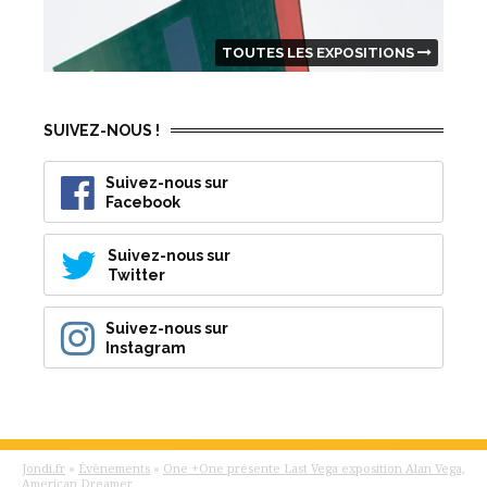
TOUTES LES EXPOSITIONS
SUIVEZ-NOUS !
Suivez-nous sur
Facebook
Suivez-nous sur
Twitter
Suivez-nous sur
Instagram
Jondi.fr
»
Évènements
»
One +One présente Last Vega exposition Alan Vega,
American Dreamer