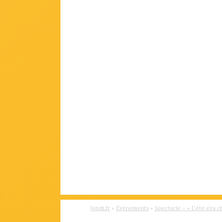
Jondi.fr
»
Évènements
»
Spectacle – « L’été s’ra 