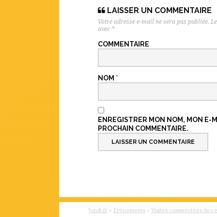
LAISSER UN COMMENTAIRE
Votre adresse e-mail ne sera pas publiée.
Le
avec
*
COMMENTAIRE
NOM
*
ENREGISTRER MON NOM, MON E-MA
PROCHAIN COMMENTAIRE.
Jondi.fr
»
Évènements
»
Visites commentées des 