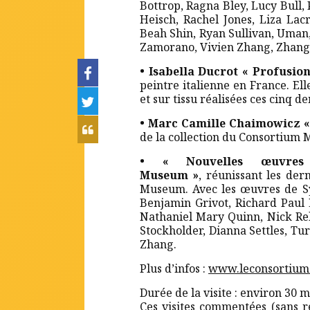
Bottrop, Ragna Bley, Lucy Bull,
Heisch, Rachel Jones, Liza Lac
Beah Shin, Ryan Sullivan, Uman
Zamorano, Vivien Zhang, Zhang
• Isabella Ducrot « Profusion
peintre italienne en France. El
et sur tissu réalisées ces cinq d
• Marc Camille Chaimowicz « 
de la collection du Consortium
• « Nouvelles œuvres
Museum »
, réunissant les der
Museum. Avec les œuvres de Sy
Benjamin Grivot, Richard Paul L
Nathaniel Mary Quinn, Nick Rel
Stockholder, Dianna Settles, T
Zhang.
Plus d’infos :
www.leconsortium.
Durée de la visite : environ 30 
Ces visites commentées (sans r