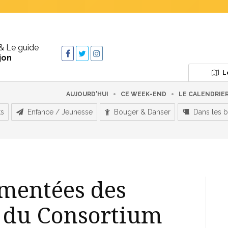
& Le guide
jon
L
AUJOURD'HUI
CE WEEK-END
LE CALENDRIE
ts
Enfance / Jeunesse
Bouger & Danser
Dans les b
mmentées des
s du Consortium