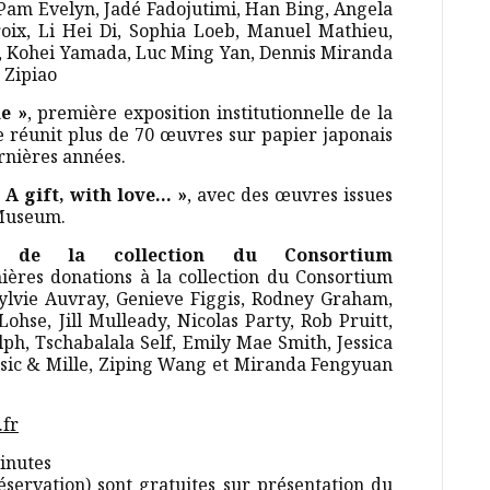
 Pam Evelyn, Jadé Fadojutimi, Han Bing, Angela
roix, Li Hei Di, Sophia Loeb, Manuel Mathieu,
, Kohei Yamada, Luc Ming Yan, Dennis Miranda
 Zipiao
e »
, première exposition institutionnelle de la
le réunit plus de 70 œuvres sur papier japonais
ernières années.
A gift, with love… »
, avec des œuvres issues
 Museum.
 de la collection du Consortium
nières donations à la collection du Consortium
lvie Auvray, Genieve Figgis, Rodney Graham,
ohse, Jill Mulleady, Nicolas Party, Rob Pruitt,
ph, Tschabalala Self, Emily Mae Smith, Jessica
ursic & Mille, Ziping Wang et Miranda Fengyuan
fr
minutes
éservation) sont gratuites sur présentation du