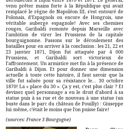
dérouleront à Dijon entre 1870 et 1871. Le général,
venu prêter mains forte à la République qui avait
remplacé le règne de Napoléon III, s’est entouré de
Polonais, d’Espagnols ou encore de Hongrois, une
véritable auberge espagnole! Avec ses chemises
rouges, Garibaldi remonte depuis Marseille avec
l’ambition de virer les Prussiens de la capitale
bourguignonne. Passons sur le déroulement des
batailles pour en arriver à la conclusion : les 21, 22 et
23 janvier 1871, Dijon fut attaquée par 4 000
Prussiens, et Garibaldi sort victorieux de
l’affrontement. Un armistice met fin à la présence de
Garibaldi à Dijon. Et pour donner une dimension
actuelle à toute cette histoire, il faut savoir que la
ville fut saluée pour sa résistance le… 30 octobre
1870! La « place du 30 ». Ça y est, c’est plus clair ? Et
devinez quel personnage a eu le droit d’abord à sa
statue puis à sa rue et de nouveau à une statue (un
buste dans le parc du château de Pouilly) : Giuseppe
lui-même, c’était le moins que l’on puisse faire!
(sources: France 3 Bourgogne)