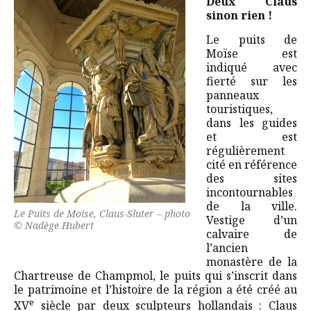
Deux Claus
sinon rien !
Le puits de
Moïse est
indiqué avec
fierté sur les
panneaux
touristiques,
dans les guides
et est
régulièrement
cité en référence
des sites
incontournables
de la ville.
Le Puits de Moise, Claus-Sluter – photo
Vestige d’un
© Nadège Hubert
calvaire de
l’ancien
monastère de la
Chartreuse de Champmol, le puits qui s’inscrit dans
le patrimoine et l’histoire de la région a été créé au
e
XV
siècle par deux sculpteurs hollandais : Claus